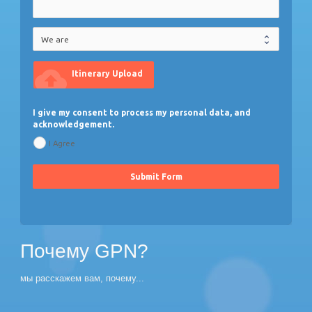
cloud_upload
Itinerary Upload
I give my consent to process my personal data, and
acknowledgement.
I Agree
Submit Form
Почему GPN?
мы расскажем вам, почему...