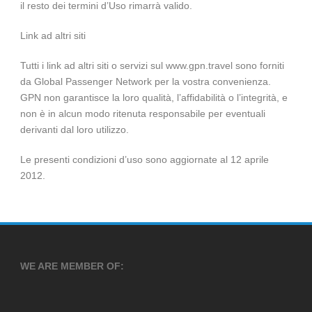
il resto dei termini d’Uso rimarrà valido.
Link ad altri siti
Tutti i link ad altri siti o servizi sul www.gpn.travel sono forniti
da Global Passenger Network per la vostra convenienza.
GPN non garantisce la loro qualità, l’affidabilità o l’integrità, e
non è in alcun modo ritenuta responsabile per eventuali
derivanti dal loro utilizzo.
Le presenti condizioni d’uso sono aggiornate al 12 aprile
2012.
WE ARE MEMBER OF: